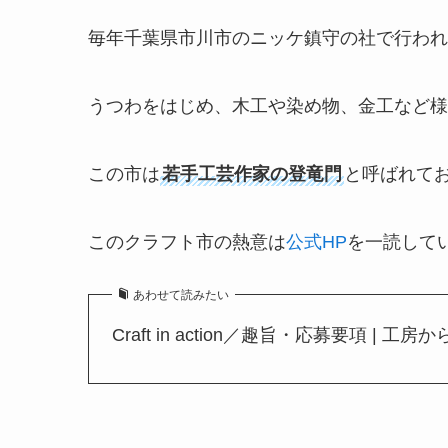
毎年千葉県市川市のニッケ鎮守の社で行われ
うつわをはじめ、木工や染め物、金工など様
この市は
若手工芸作家の登竜門
と呼ばれて
このクラフト市の熱意は
公式HP
を一読して
あわせて読みたい
Craft in action／趣旨・応募要項 | 工房からの風