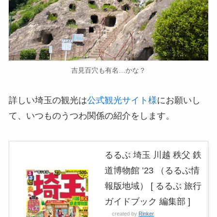
吉見百穴も有名…かな？
詳しい埼玉の観光は
公式観光サイト様
にお願いし
て、いつものうつわ関係の紹介をします。
るるぶ 埼玉 川越 秩父 鉄
道博物館 ’23 （るるぶ情
報版地域） [ るるぶ 旅行
ガイドブック 編集部 ]
created by
Rinker