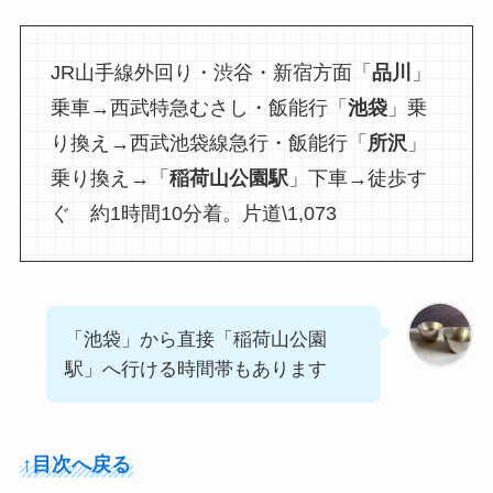
JR山手線外回り・渋谷・新宿方面「
品川
」
乗車→西武特急むさし・飯能行「
池袋
」乗
り換え→西武池袋線急行・飯能行「
所沢
」
乗り換え→「
稲荷山公園駅
」下車→徒歩す
ぐ 約1時間10分着。片道\1,073
「池袋」から直接「稲荷山公園
駅」へ行ける時間帯もあります
↑目次へ戻る