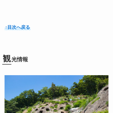
↑目次へ戻る
観
光情報