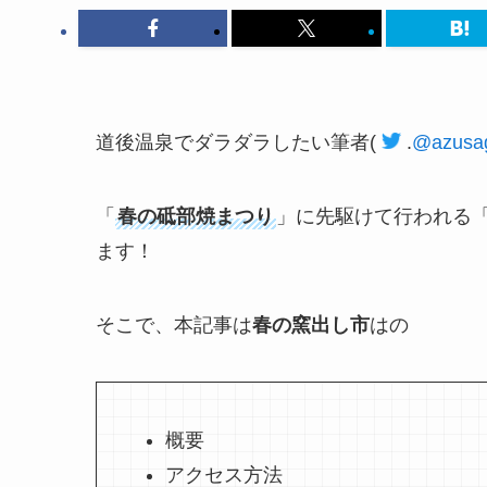
道後温泉でダラダラしたい筆者
(
.
@azusa
「
春の砥部焼まつり
」に先駆けて行われる
ます！
そこで、本記事は
春の窯出し市
はの
概要
アクセス方法