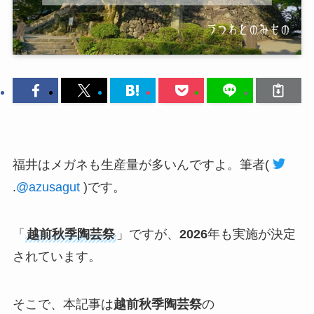
福井はメガネも生産量が多いんですよ。筆者
(
.
@azusagut
)
です。
「
越前秋季陶芸祭
」ですが、
2026
年も実施が決定
されています。
そこで、本記事は
越前秋季陶芸祭
の