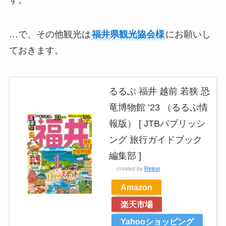
…で、その他観光は
福井県観光協会様
にお願いし
ておきます。
るるぶ 福井 越前 若狭 恐
竜博物館 ’23 （るるぶ情
報版） [ JTBパブリッシ
ング 旅行ガイドブック
編集部 ]
created by
Rinker
Amazon
楽天市場
Yahooショッピング