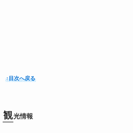
↑目次へ戻る
観
光情報