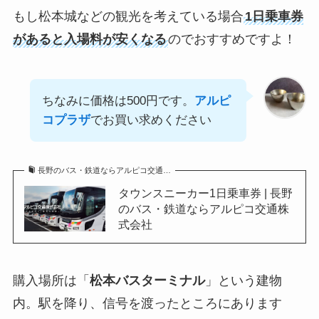
もし松本城などの観光を考えている場合
1日乗車券
があると入場料が安くなる
のでおすすめですよ！
ちなみに価格は500円です。
アルピ
コプラザ
でお買い求めください
長野のバス・鉄道ならアルピコ交通…
タウンスニーカー1日乗車券 | 長野
のバス・鉄道ならアルピコ交通株
式会社
購入場所は「
松本バスターミナル
」という建物
内。駅を降り、信号を渡ったところにあります