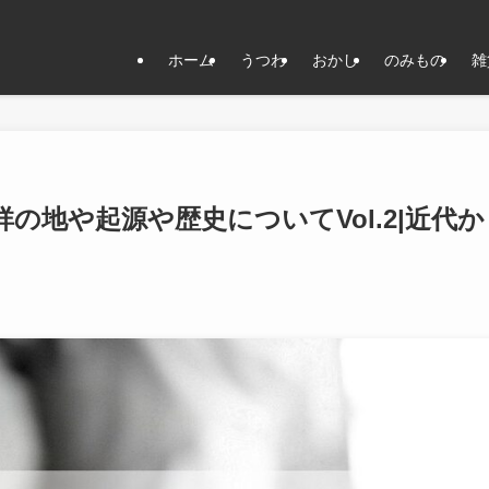
ホーム
うつわ
おかし
のみもの
雑
の地や起源や歴史についてVol.2|近代か