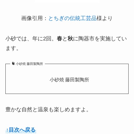
画像引用：
とちぎの伝統工芸品
様より
小砂では、年に2回。
春
と
秋
に陶器市を実施してい
ます。
小砂焼 藤田製陶所
小砂焼 藤田製陶所
豊かな自然と温泉も楽しめますよ。
↑目次へ戻る