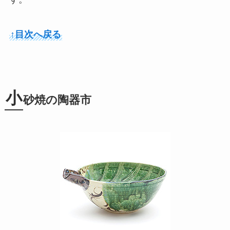
↑目次へ戻る
小
砂焼の陶器市