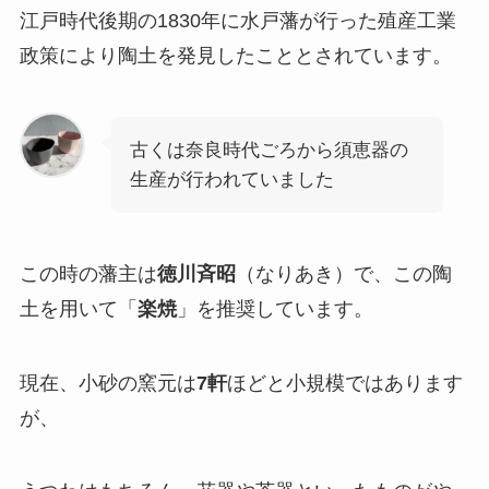
江戸時代後期の1830年に水戸藩が行った殖産工業
政策により陶土を発見したこととされています。
古くは奈良時代ごろから須恵器の
生産が行われていました
この時の藩主は
徳川斉昭
（なりあき）で、この陶
土を用いて「
楽焼
」を推奨しています。
現在、小砂の窯元は
7軒
ほどと小規模ではあります
が、