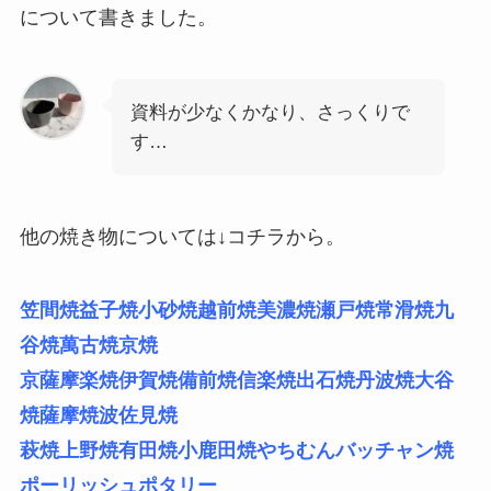
について書きました。
資料が少なくかなり、さっくりで
す…
他の焼き物については↓コチラから。
笠間焼
益子焼
小砂焼
越前焼
美濃焼
瀬戸焼
常滑焼
九
谷焼
萬古焼
京焼
京薩摩
楽焼
伊賀焼
備前焼
信楽焼
出石焼
丹波焼
大谷
焼
薩摩焼
波佐見焼
萩焼
上野焼
有田焼
小鹿田焼
やちむん
バッチャン焼
ポーリッシュポタリー