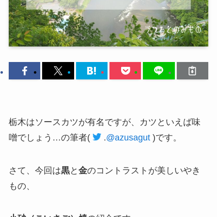
栃木はソースカツが有名ですが、カツといえば味
噌でしょう…の筆者(
.
@azusagut
)です。
さて、今回は
黒
と
金
のコントラストが美しいやき
もの、